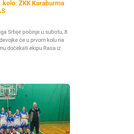
1. kolo: ŽKK Karaburma
AS
ga Srbije počinje u subotu, 8.
devojke će u prvom kolu na
u dočekati ekipu Rasa iz