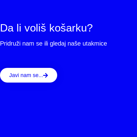
Da li voliš košarku?
Pridruži nam se ili gledaj naše utakmice
Javi nam se...