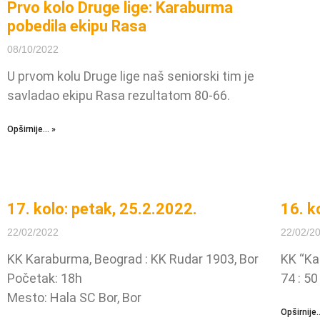
Prvo kolo Druge lige: Karaburma
pobedila ekipu Rasa
08/10/2022
U prvom kolu Druge lige naš seniorski tim je
savladao ekipu Rasa rezultatom 80-66.
Opširnije... »
17. kolo: petak, 25.2.2022.
16. k
22/02/2022
22/02/2
KK Karaburma, Beograd : KK Rudar 1903, Bor
KK “Ka
Početak: 18h
74 : 50
Mesto: Hala SC Bor, Bor
Opširnije..