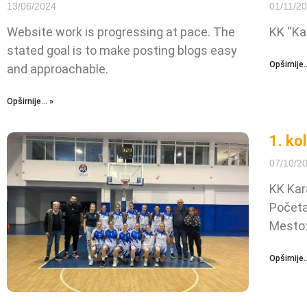
13/06/2024
01/11/2
Website work is progressing at pace. The
KK “Ka
stated goal is to make posting blogs easy
Opširnije..
and approachable.
Opširnije... »
1. ko
07/10/2
KK Kar
Početa
Mesto:
Opširnije..