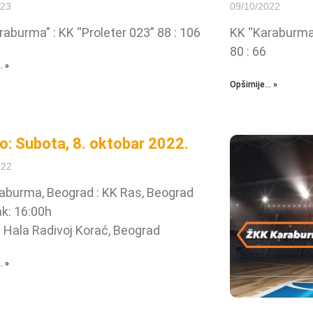
023
09/10/2022
raburma” : KK “Proleter 023” 88 : 106
KK “Karaburma”
80 : 66
. »
Opširnije... »
lo: Subota, 8. oktobar 2022.
022
aburma, Beograd : KK Ras, Beograd
k: 16:00h
 Hala Radivoj Korać, Beograd
. »