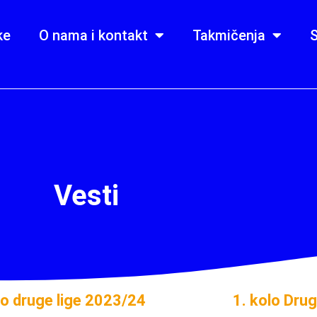
ke
O nama i kontakt
Takmičenja
S
Vesti
lo druge lige 2023/24
1. kolo Drug