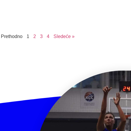
 Prethodno
1
2
3
4
Sledeće »