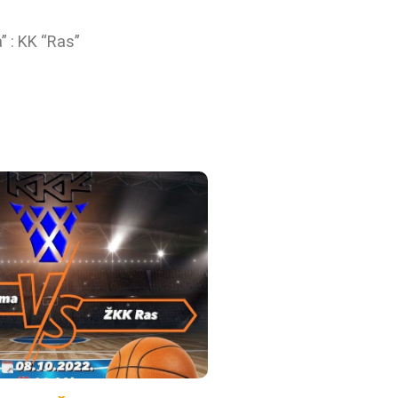
 : KK “Ras”