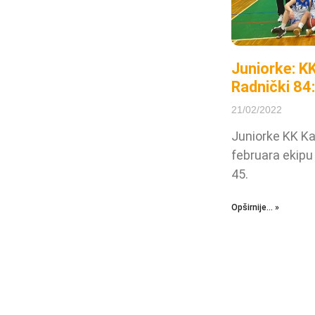
Juniorke: K
Radnički 84
21/02/2022
Juniorke KK Ka
februara ekipu
45.
Opširnije... »