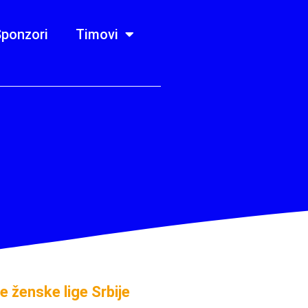
ponzori
Timovi
e ženske lige Srbije