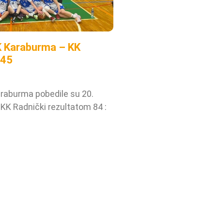
K Karaburma – KK
:45
raburma pobedile su 20.
 KK Radnički rezultatom 84 :