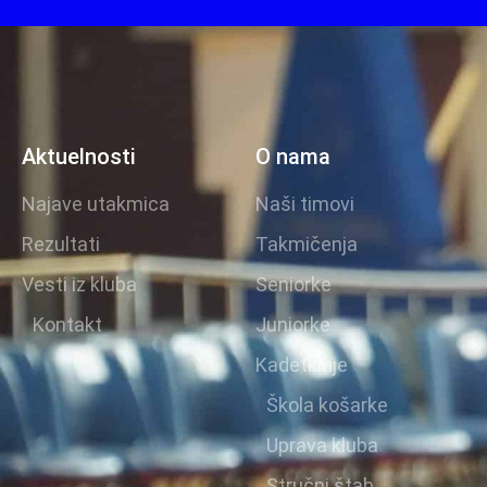
Aktuelnosti
O nama
Najave utakmica
Naši timovi
Rezultati
Takmičenja
Vesti iz kluba
Seniorke
Kontakt
Juniorke
Kadetkinje
Škola košarke
Uprava kluba
Stručni štab