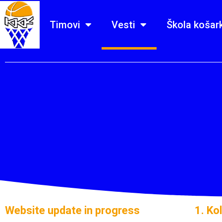
Timovi
Vesti
Škola košar
Website update in progress
1. Ko