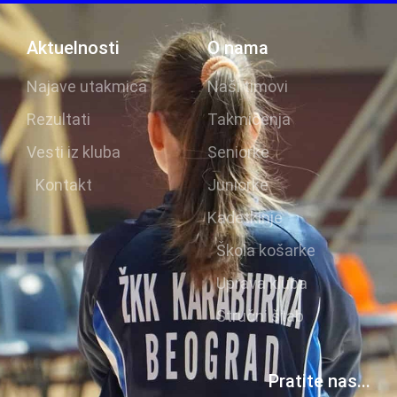
Aktuelnosti
O nama
Najave utakmica
Naši timovi
Rezultati
Takmičenja
Vesti iz kluba
Seniorke
Kontakt
Juniorke
Kadetkinje
Škola košarke
Uprava kluba
Stručni štab
Pratite nas...