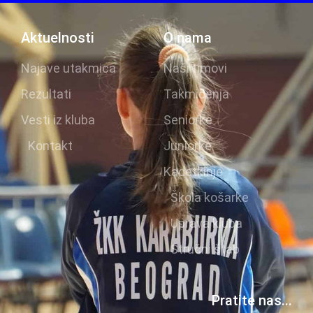
Aktuelnosti
O nama
Najave utakmica
Naši timovi
Rezultati
Takmičenja
Vesti iz kluba
Seniorke
Kontakt
Juniorke
Kadetkinje
Škola košarke
Uprava kluba
Stručni štab
Pratite nas...