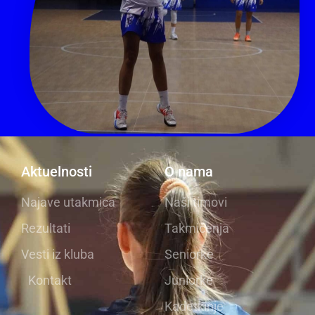
Aktuelnosti
O nama
Najave utakmica
Naši timovi
Rezultati
Takmičenja
Vesti iz kluba
Seniorke
Kontakt
Juniorke
Kadetkinje