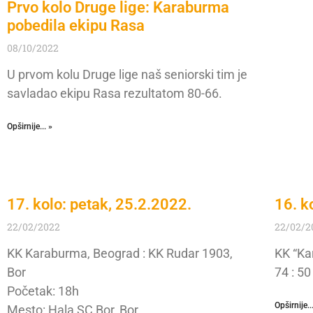
Prvo kolo Druge lige: Karaburma
pobedila ekipu Rasa
08/10/2022
U prvom kolu Druge lige naš seniorski tim je
savladao ekipu Rasa rezultatom 80-66.
Opširnije... »
17. kolo: petak, 25.2.2022.
16. k
22/02/2022
22/02/2
KK Karaburma, Beograd : KK Rudar 1903,
KK “Ka
Bor
74 : 50
Početak: 18h
Opširnije..
Mesto: Hala SC Bor, Bor