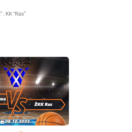
 : KK “Ras”