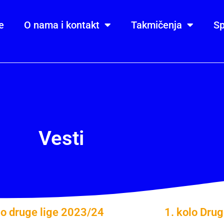
e
O nama i kontakt
Takmičenja
Sp
Vesti
lo druge lige 2023/24
1. kolo Drug