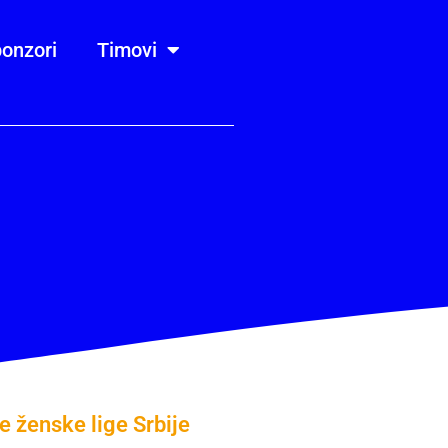
onzori
Timovi
e ženske lige Srbije