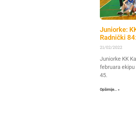
Juniorke: K
Radnički 84
21/02/2022
Juniorke KK Ka
februara ekipu
45.
Opširnije... »