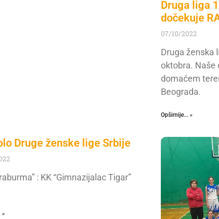
Druga liga 
dočekuje R
07/10/2022
Druga ženska li
oktobra. Naše 
domaćem teren
Beograda.
Opširnije... »
olo Druge ženske lige Srbije
022
raburma” : KK “Gimnazijalac Tigar”
. »