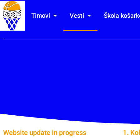
Timovi
Vesti
Škola košark
Website update in progress
1. Ko