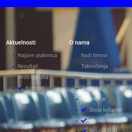
Aktuelnosti
O nama
Najave utakmica
Naši timovi
Rezultati
Takmičenja
Vesti iz kluba
Seniorke
Kontakt
Juniorke
Kadetkinje
Škola košarke
Uprava kluba
Stručni štab