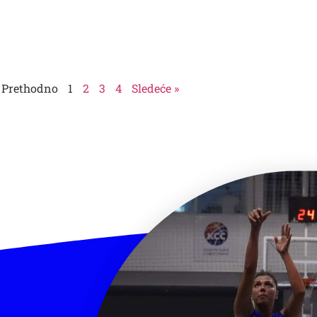
 Prethodno
1
2
3
4
Sledeće »