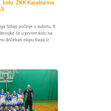
1. kolo: ŽKK Karaburma
AS
ga Srbije počinje u subotu, 8.
devojke će u prvom kolu na
u dočekati ekipu Rasa iz