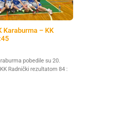
K Karaburma – KK
:45
raburma pobedile su 20.
 KK Radnički rezultatom 84 :