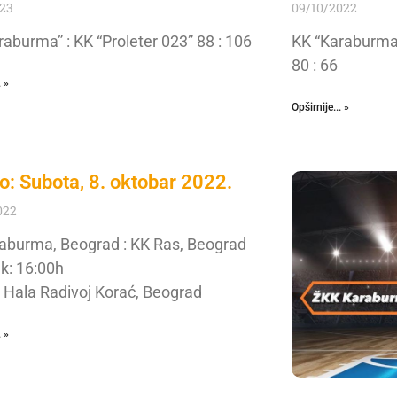
023
09/10/2022
raburma” : KK “Proleter 023” 88 : 106
KK “Karaburma”
80 : 66
. »
Opširnije... »
lo: Subota, 8. oktobar 2022.
022
aburma, Beograd : KK Ras, Beograd
k: 16:00h
 Hala Radivoj Korać, Beograd
. »