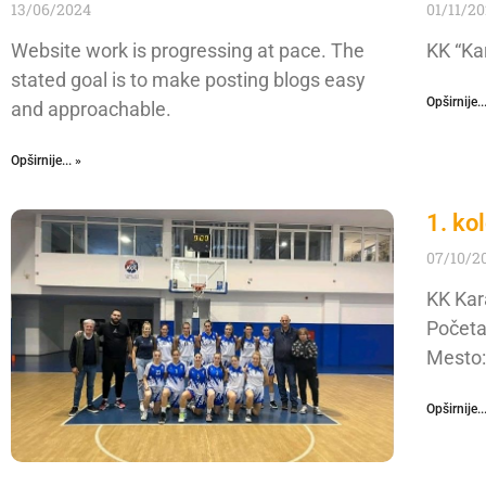
13/06/2024
01/11/2
Website work is progressing at pace. The
KK “Ka
stated goal is to make posting blogs easy
Opširnije..
and approachable.
Opširnije... »
1. ko
07/10/2
KK Kar
Početa
Mesto:
Opširnije..